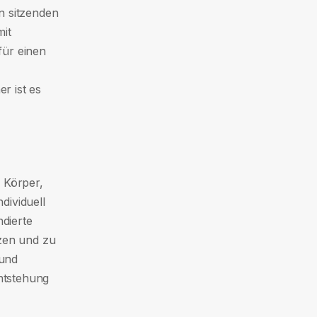
n sitzenden
mit
für einen
r ist es
n Körper,
dividuell
dierte
tzen und zu
 und
Entstehung