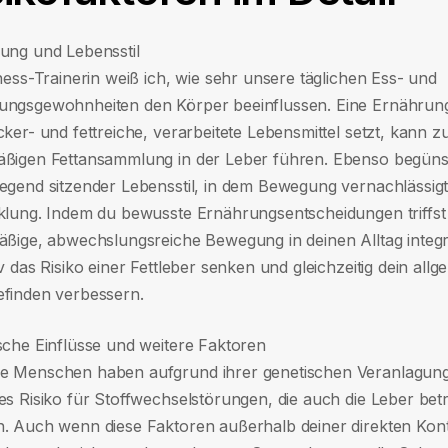
ung und Lebensstil
ness-Trainerin weiß ich, wie sehr unsere täglichen Ess- und
ngsgewohnheiten den Körper beeinflussen. Eine Ernährung,
ker- und fettreiche, verarbeitete Lebensmittel setzt, kann z
ßigen Fettansammlung in der Leber führen. Ebenso begünst
egend sitzender Lebensstil, in dem Bewegung vernachlässigt 
klung. Indem du bewusste Ernährungsentscheidungen triffst
äßige, abwechslungsreiche Bewegung in deinen Alltag integri
v das Risiko einer Fettleber senken und gleichzeitig dein all
finden verbessern.
sche Einflüsse und weitere Faktoren
 Menschen haben aufgrund ihrer genetischen Veranlagung
es Risiko für Stoffwechselstörungen, die auch die Leber bet
. Auch wenn diese Faktoren außerhalb deiner direkten Kontr