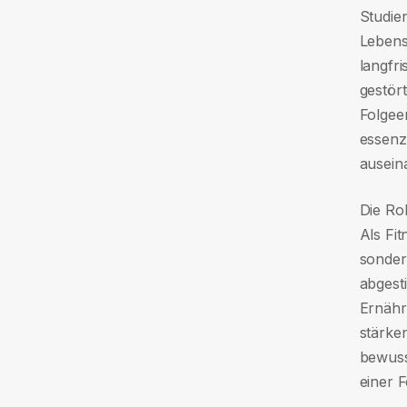
Studie
Lebens
langfri
gestört
Folgee
essenzi
ausein
Die Rol
Als Fit
sonder
abgest
Ernähr
stärken
bewusst
einer 