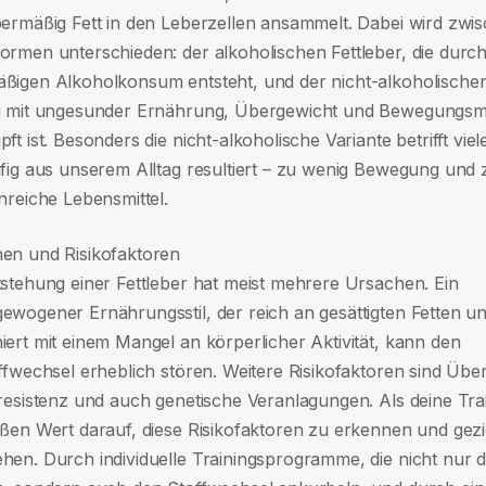
bermäßig Fett in den Leberzellen ansammelt. Dabei wird zwi
ormen unterschieden: der alkoholischen Fettleber, die durc
ßigen Alkoholkonsum entsteht, und der nicht-alkoholischen 
g mit ungesunder Ernährung, Übergewicht und Bewegungs
ft ist. Besonders die nicht-alkoholische Variante betrifft vie
ufig aus unserem Alltag resultiert – zu wenig Bewegung und z
nreiche Lebensmittel.
en und Risikofaktoren
tstehung einer Fettleber hat meist mehrere Ursachen. Ein
ewogener Ernährungsstil, der reich an gesättigten Fetten un
iert mit einem Mangel an körperlicher Aktivität, kann den
offwechsel erheblich stören. Weitere Risikofaktoren sind Übe
nresistenz und auch genetische Veranlagungen. Als deine Trai
oßen Wert darauf, diese Risikofaktoren zu erkennen und gezi
hen. Durch individuelle Trainingsprogramme, die nicht nur 