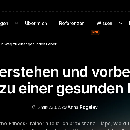
ngen
Über mich
Referenzen
Wissen
NEU
ein Weg zu einer gesunden Leber
verstehen und vorb
zu einer gesunden 
Anna Rogalev
5
min
23
.
02
.
25
che Fitness-Trainerin teile ich praxisnahe Tipps, wie du