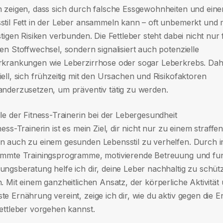
n zeigen, dass sich durch falsche Essgewohnheiten und eine
stil Fett in der Leber ansammeln kann – oft unbemerkt und 
stigen Risiken verbunden. Die Fettleber steht dabei nicht nur 
en Stoffwechsel, sondern signalisiert auch potenzielle
rkrankungen wie Leberzirrhose oder sogar Leberkrebs. Dahe
ell, sich frühzeitig mit den Ursachen und Risikofaktoren
anderzusetzen, um präventiv tätig zu werden.
le der Fitness-Trainerin bei der Lebergesundheit
ness-Trainerin ist es mein Ziel, dir nicht nur zu einem straffe
n auch zu einem gesunden Lebensstil zu verhelfen. Durch in
immte Trainingsprogramme, motivierende Betreuung und fun
ungsberatung helfe ich dir, deine Leber nachhaltig zu schü
. Mit einem ganzheitlichen Ansatz, der körperliche Aktivität
e Ernährung vereint, zeige ich dir, wie du aktiv gegen die 
Fettleber vorgehen kannst.