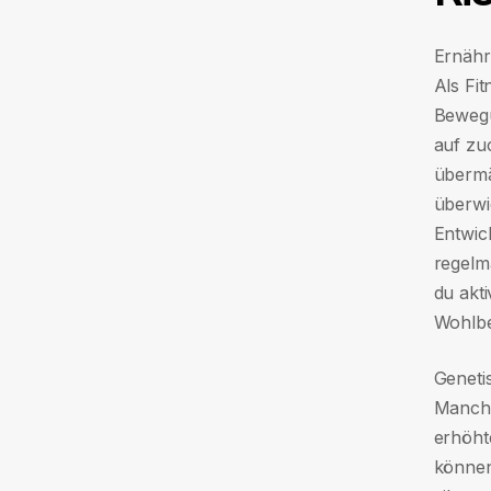
Ernähr
Als Fit
Bewegu
auf zuc
übermä
überwi
Entwic
regelm
du akti
Wohlbe
Geneti
Manche
erhöht
können