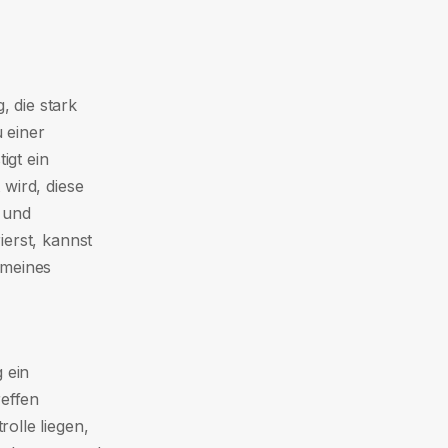
 die stark
u einer
igt ein
wird, diese
 und
erst, kannst
gemeines
 ein
reffen
olle liegen,