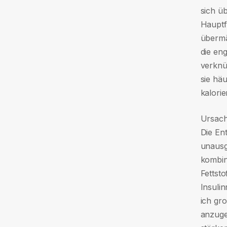
sich ü
Hauptf
übermä
die en
verknüp
sie hä
kalorie
Ursach
Die En
unausg
kombin
Fettst
Insuli
ich gr
anzuge