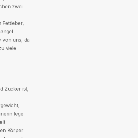
schen zwei
h
Fettleber,
mangel
le von uns, da
u viele
d Zucker ist,
rgewicht,
nerin lege
elt
den Körper