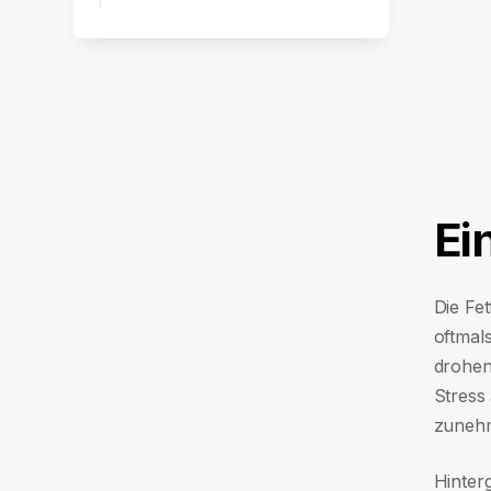
Ei
Die Fe
oftmal
drohen
Stress
zuneh
Hinter