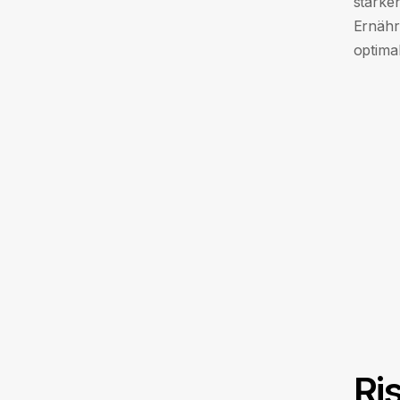
stärke
Ernähr
optimal
Ri