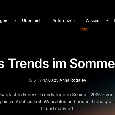
ngen
Über mich
Referenzen
Wissen
NEU
ss Trends im Somme
Anna Rogalev
5
min
17
.
06
.
25
esagtesten Fitness-Trends für den Sommer 2025 – von
g bis zu Achtsamkeit, Wearables und neuen Trendsporta
fit und motiviert!