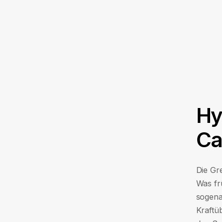
Hyb
Ca
Die Gr
Was frü
sogena
Kraftüb