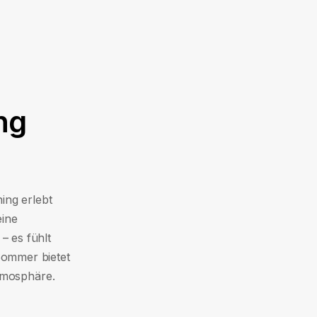
ng
ing erlebt
eine
– es fühlt
 Sommer bietet
atmosphäre.