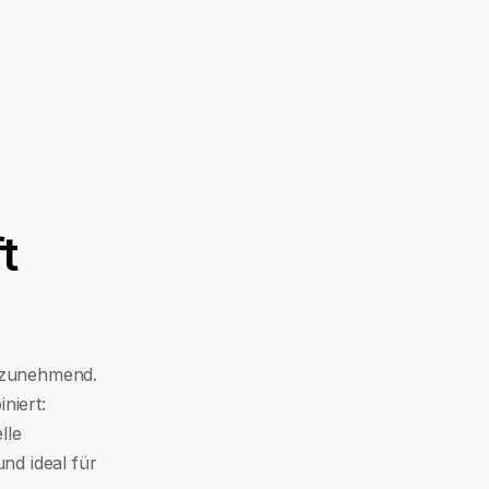
t
 zunehmend.
niert:
lle
und ideal für