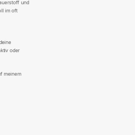
auerstoff und
l im oft
deine
ktiv oder
auf meinem