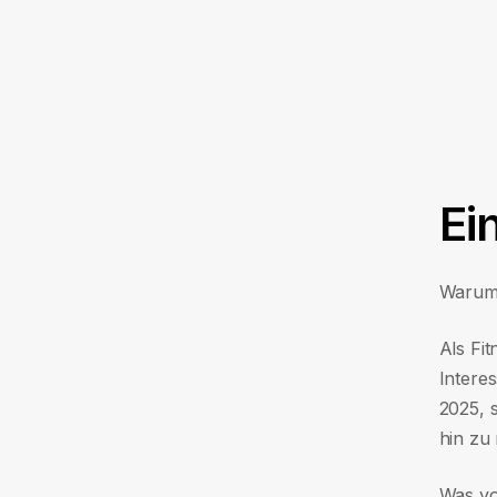
Ei
Warum 
Als Fit
Intere
2025, 
hin zu
Was vor