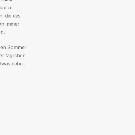
 kurze
n, die das
ion immer
en.
iesen Sommer
er täglichen
etwas dabei,