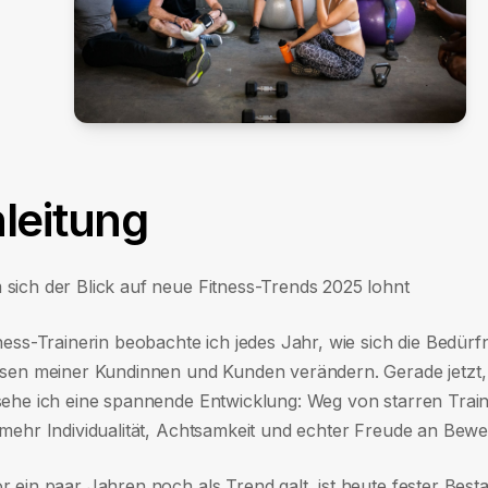
nleitung
sich der Blick auf neue Fitness-Trends 2025 lohnt
ness-Trainerin beobachte ich jedes Jahr, wie sich die Bedürf
ssen meiner Kundinnen und Kunden verändern. Gerade jetz
sehe ich eine spannende Entwicklung: Weg von starren Trai
 mehr Individualität, Achtsamkeit und echter Freude an Bew
 ein paar Jahren noch als Trend galt, ist heute fester Besta