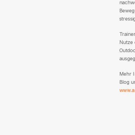
nachwe
Bewegu
stressi
Traine
Nutze 
Outdoor
ausgeg
Mehr I
Blog un
www.an