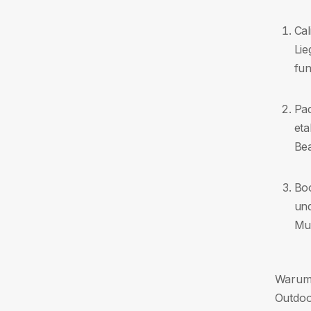
Cal
Lie
fun
Pad
eta
Bea
Boo
und
Mus
Warum 
Outdoor