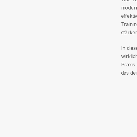
modern
effekti
Traini
stärker
In die
wirklic
Praxis 
das de