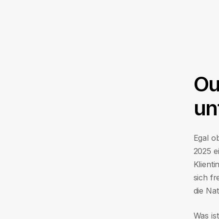
Ou
un
Egal o
2025 e
Klienti
sich fr
die Na
Was is