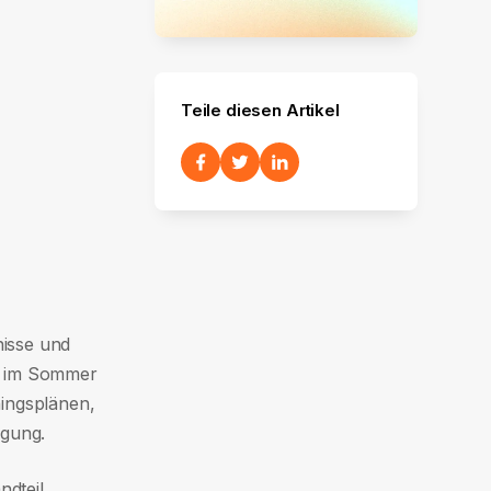
Teile diesen Artikel
nisse und
t, im Sommer
ningsplänen,
egung.
ndteil