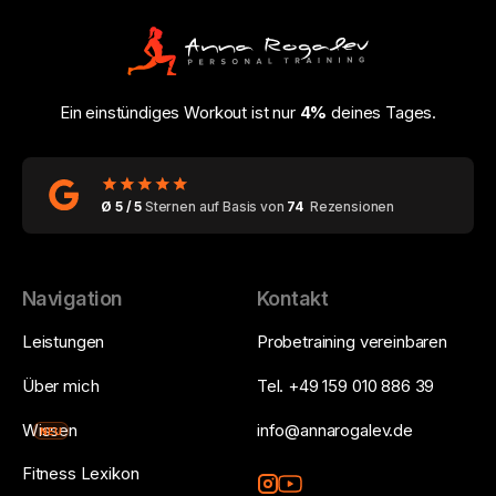
Ein einstündiges Workout ist nur
4%
deines Tages.
Ø 5 / 5
Sternen auf Basis von
74
Rezensionen
Navigation
Kontakt
Leistungen
Probetraining vereinbaren
Über mich
Tel. +49 159 010 886 39
Wissen
info@annarogalev.de
NEU
Fitness Lexikon